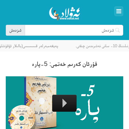
ىن چىقتى.
پەيغەمبەرلەر قىسسىسى(بالىلار ئۇقۇشلۇقى
قۇرئان كەرىم خەتمى: 5-پارە