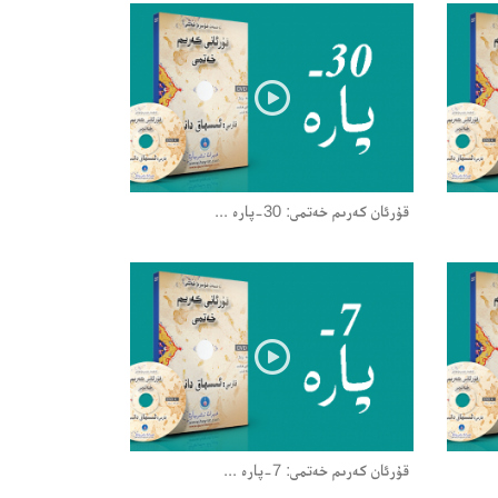
قۇرئان كەرىم خەتمى: 30-پارە ...
قۇرئان كەرىم خەتمى: 7-پارە ...