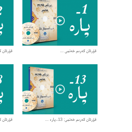
قۇرئان كەرىم خەتمى ...
قۇرئان كەرىم
قۇرئان كەرىم خەتمى: 13-پارە ...
قۇرئان كەرىم