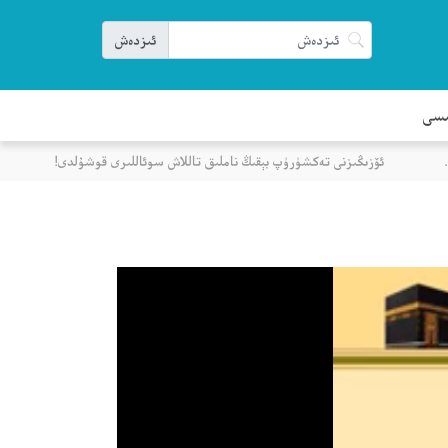
ىسى
ئۆزىڭىزنى تەكشۈرۈپ بېقىڭ ناملىق تاللاش سوئاللىرى قوشۇلدى!
كۆپ