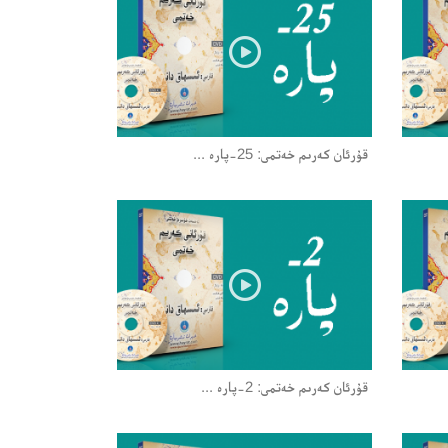
قۇرئان كەرىم خەتمى: 25-پارە ...
قۇرئان كەرىم خەتمى: 2-پارە ...