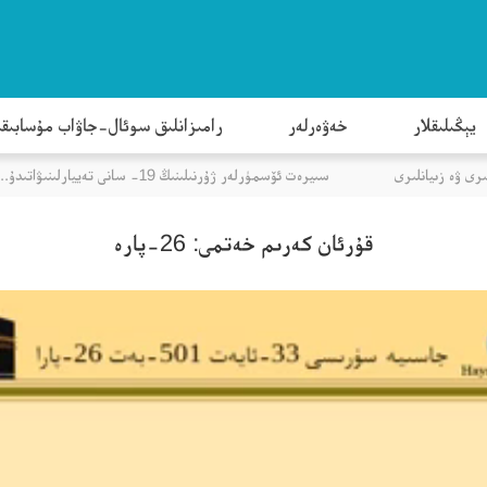
يېڭىلىقلار
خەۋەرلەر
رامىزانلىق سوئال-جاۋاب مۇسابىق
ۋە زىيانلىرى
سىيرەت ئۆسمۈرلەر ژۇرنىلىنىڭ 19- سانى تەييارلىنىۋاتىدۇ...
قۇرئان كەرىم خەتمى: 26-پارە