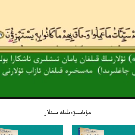
مۇناسىۋەتلىك سىنلار