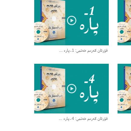
قۇرئان كەرىم خەتمى: 1-پارە ...
قۇرئان كەرىم خەتمى: 4-پارە ...