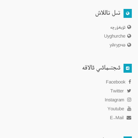
تىل تاللاش
ئۇيغۇرچە
Uyghurche
уйғурчә
ئىجتىمائىي ئالاقە
Facebook
Twitter
Instagram
Youtube
E-Mail