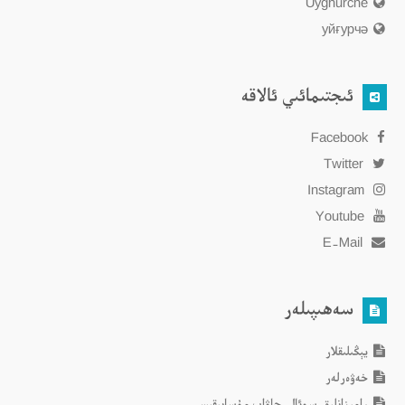
Uyghurche
уйғурчә
ئىجتىمائىي ئالاقە
Facebook
Twitter
Instagram
Youtube
E-Mail
سەھىپىلەر
يېڭىلىقلار
خەۋەرلەر
رامىزانلىق سوئال-جاۋاب مۇسابىقىسى