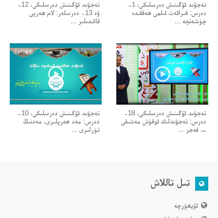
تەجۋىد ئۆگىنىش دەرسلىكى، 1-
تەجۋىد ئۆگىنىش دەرسلىكى، 12-
دەرس: قىرائەت ئىلمى ھەققىدە
ۋە 13- دەرسلەر: لام ھەرپى
چۈشەنچە ...
قائىدىلىر ...
تەجۋىد ئۆگىنىش دەرسلىكى، 18-
تەجۋىد ئۆگىنىش دەرسلىكى، 10-
دەرس: تەجۋىدلىك ئوقۇش مەشىقى
دەرس: مەد ھەرپلىرى، مەدنىڭ
— فەجر ...
تۈرلىرى ...
تىل تاللاش
ئۇيغۇرچە