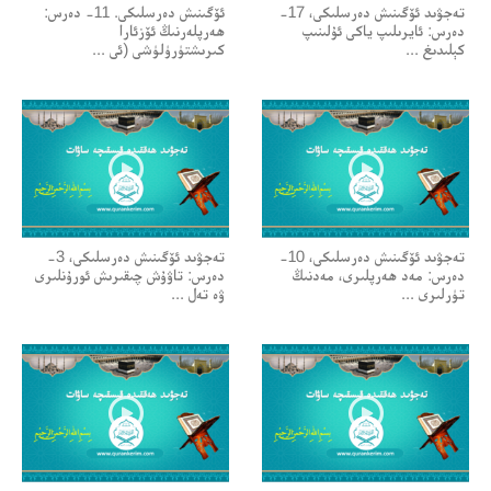
تەجۋىد ئۆگىنىش دەرسلىكى، 17-
ئۆگىنىش دەرسلىكى. 11- دەرس:
دەرس: ئايرىلىپ ياكى ئۇلىنىپ
ھەرپلەرنىڭ ئۆزئارا
كېلىدىغ ...
كىرىشتۈرۈلۈشى (ئى ...
تەجۋىد ئۆگىنىش دەرسلىكى، 10-
تەجۋىد ئۆگىنىش دەرسلىكى، 3-
دەرس: مەد ھەرپلىرى، مەدنىڭ
دەرس: تاۋۇش چىقىرىش ئورۇنلىرى
تۈرلىرى ...
ۋە تەل ...