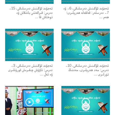
تەجۋىد ئۆگىنىش دەرسلىكى، 6- ۋە
تەجۋىد ئۆگىنىش دەرسلىكى، 15-
7- دەرسلەر: قەلقەلە ھەرپلىرى؛
دەرس: قىرائەتنى باشلاش ۋە
ھەم ...
توختاش قا ...
تەجۋىد ئۆگىنىش دەرسلىكى، 10-
تەجۋىد ئۆگىنىش دەرسلىكى، 3-
دەرس: مەد ھەرپلىرى، مەدنىڭ
دەرس: تاۋۇش چىقىرىش ئورۇنلىرى
تۈرلىرى ...
ۋە تەل ...