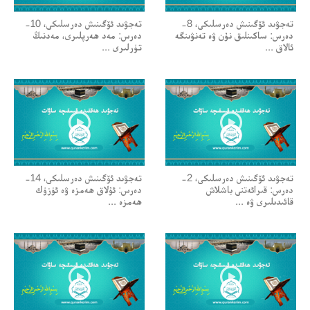
تەجۋىد ئۆگىنىش دەرسلىكى، 8-
تەجۋىد ئۆگىنىش دەرسلىكى، 10-
دەرس: ساكىنلىق نۇن ۋە تەنۋىنگە
دەرس: مەد ھەرپلىرى، مەدنىڭ
ئالاق ...
تۈرلىرى ...
تەجۋىد ئۆگىنىش دەرسلىكى، 2-
تەجۋىد ئۆگىنىش دەرسلىكى، 14-
دەرس: قىرائەتنى باشلاش
دەرس: ئۇلاق ھەمزە ۋە ئۈزۈك
قائىدىلىرى ۋە ...
ھەمزە ...