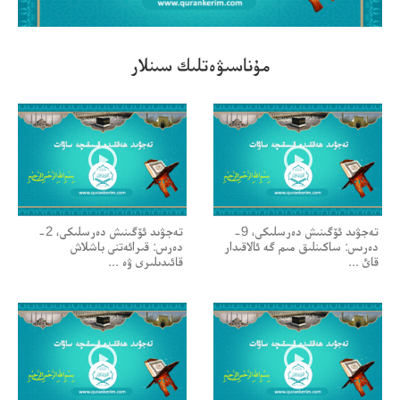
00:00/00:00
مۇناسىۋەتلىك سىنلار
تەجۋىد ئۆگىنىش دەرسلىكى، 9-
تەجۋىد ئۆگىنىش دەرسلىكى، 2-
دەرىس: ساكىنلىق مىم گە ئالاقىدار
دەرس: قىرائەتنى باشلاش
قائ ...
قائىدىلىرى ۋە ...