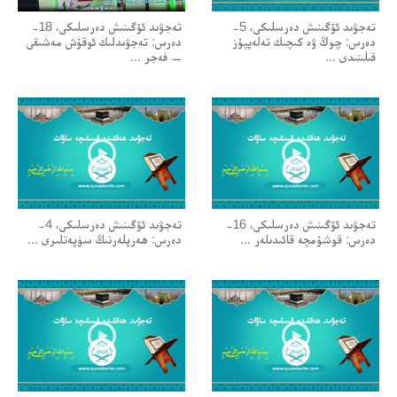
تەجۋىد ئۆگىنىش دەرسلىكى، 5-
تەجۋىد ئۆگىنىش دەرسلىكى، 18-
دەرس: چوڭ ۋە كىچىك تەلەپپۇز
دەرس: تەجۋىدلىك ئوقۇش مەشىقى
قىلىنىدى ...
— فەجر ...
تەجۋىد ئۆگىنىش دەرسلىكى، 16-
تەجۋىد ئۆگىنىش دەرسلىكى، 4-
دەرس: قوشۇمچە قائىدىلەر ...
دەرس: ھەرپلەرنىڭ سۈپەتلىرى ...