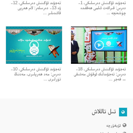
تەجۋىد ئۆگىنىش دەرسلىكى، 1-
تەجۋىد ئۆگىنىش دەرسلىكى، 12-
دەرس: قىرائەت ئىلمى ھەققىدە
ۋە 13- دەرسلەر: لام ھەرپى
چۈشەنچە ...
قائىدىلىر ...
تەجۋىد ئۆگىنىش دەرسلىكى، 18-
تەجۋىد ئۆگىنىش دەرسلىكى، 10-
دەرس: تەجۋىدلىك ئوقۇش مەشىقى
دەرس: مەد ھەرپلىرى، مەدنىڭ
— فەجر ...
تۈرلىرى ...
تىل تاللاش
ئۇيغۇرچە