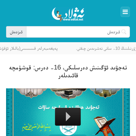
رىدىن چىقتى.
پەيغەمبەرلەر قىسسىسى(بالىلار ئۇقۇشلۇ
تەجۋىد ئۆگىنىش دەرسلىكى، 16- دەرس: قوشۇمچە
قائىدىلەر