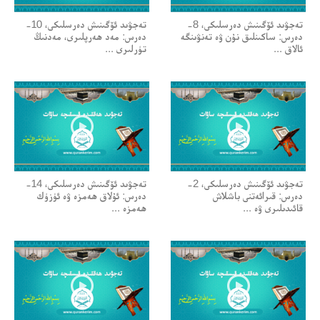
تەجۋىد ئۆگىنىش دەرسلىكى، 8-
تەجۋىد ئۆگىنىش دەرسلىكى، 10-
دەرس: ساكىنلىق نۇن ۋە تەنۋىنگە
دەرس: مەد ھەرپلىرى، مەدنىڭ
ئالاق ...
تۈرلىرى ...
تەجۋىد ئۆگىنىش دەرسلىكى، 2-
تەجۋىد ئۆگىنىش دەرسلىكى، 14-
دەرس: قىرائەتنى باشلاش
دەرس: ئۇلاق ھەمزە ۋە ئۈزۈك
قائىدىلىرى ۋە ...
ھەمزە ...