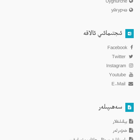
Uyghurche
уйғурчә
ئىجتىمائىي ئالاقە
Facebook
Twitter
Instagram
Youtube
E-Mail
سەھىپىلەر
يېڭىلىقلار
خەۋەرلەر
رامىزانلىق سوئال-جاۋاب مۇسابىقىسى