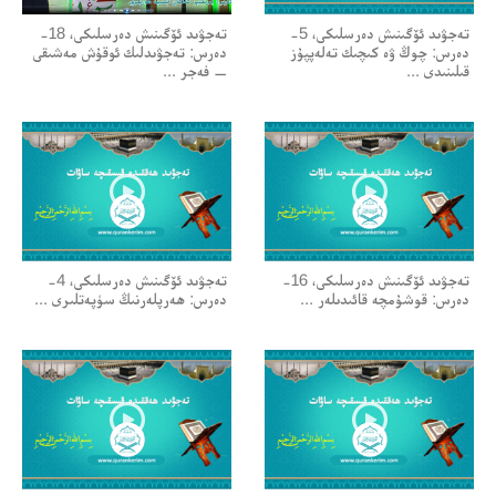
تەجۋىد ئۆگىنىش دەرسلىكى، 5-
تەجۋىد ئۆگىنىش دەرسلىكى، 18-
دەرس: چوڭ ۋە كىچىك تەلەپپۇز
دەرس: تەجۋىدلىك ئوقۇش مەشىقى
قىلىنىدى ...
— فەجر ...
تەجۋىد ئۆگىنىش دەرسلىكى، 16-
تەجۋىد ئۆگىنىش دەرسلىكى، 4-
دەرس: قوشۇمچە قائىدىلەر ...
دەرس: ھەرپلەرنىڭ سۈپەتلىرى ...