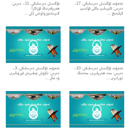
تەجۋىد ئۆگىنىش دەرسلىكى، 17-
ئۆگىنىش دەرسلىكى. 11- دەرس:
دەرس: ئايرىلىپ ياكى ئۇلىنىپ
ھەرپلەرنىڭ ئۆزئارا
كېلىدىغ ...
كىرىشتۈرۈلۈشى (ئى ...
تەجۋىد ئۆگىنىش دەرسلىكى، 10-
تەجۋىد ئۆگىنىش دەرسلىكى، 3-
دەرس: مەد ھەرپلىرى، مەدنىڭ
دەرس: تاۋۇش چىقىرىش ئورۇنلىرى
تۈرلىرى ...
ۋە تەل ...