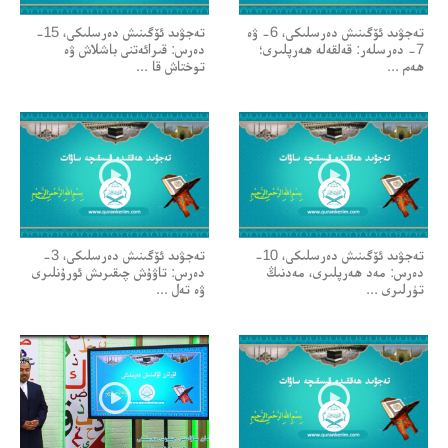
تەجۋىد ئۆگىنىش دەرسلىكى، 6- ۋە
تەجۋىد ئۆگىنىش دەرسلىكى، 15-
7- دەرسلەر: قەلقەلە ھەرپلىرى؛
دەرس: قىرائەتنى باشلاش ۋە
ھەم ...
توختاش قا ...
تەجۋىد ئۆگىنىش دەرسلىكى، 10-
تەجۋىد ئۆگىنىش دەرسلىكى، 3-
دەرس: مەد ھەرپلىرى، مەدنىڭ
دەرس: تاۋۇش چىقىرىش ئورۇنلىرى
تۈرلىرى ...
ۋە تەل ...