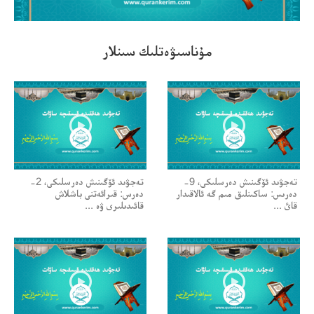
00:00/00:00
مۇناسىۋەتلىك سىنلار
تەجۋىد ئۆگىنىش دەرسلىكى، 9-
تەجۋىد ئۆگىنىش دەرسلىكى، 2-
دەرىس: ساكىنلىق مىم گە ئالاقىدار
دەرس: قىرائەتنى باشلاش
قائ ...
قائىدىلىرى ۋە ...