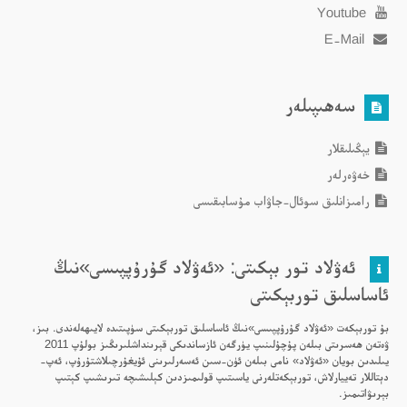
Youtube
E-Mail
سەھىپىلەر
يېڭىلىقلار
خەۋەرلەر
رامىزانلىق سوئال-جاۋاب مۇسابىقىسى
ئەۋلاد تور بېكىتى: «ئەۋلاد گۇرۇپپىسى»نىڭ
ئاساسلىق توربېكىتى
بۇ توربېكەت «ئەۋلاد گۇرۇپپىسى»نىڭ ئاساسلىق توربېكىتى سۈپىتىدە لايىھەلەندى. بىز،
ۋەتەن ھەسرىتى بىلەن پۇچۇلىنىپ يۈرگەن ئازساندىكى قېرىنداشلىرىڭىز بولۇپ 2011
يىلىدىن بويان «ئەۋلاد» نامى بىلەن ئۈن-سىن ئەسەرلىرىنى ئۇيغۇرچىلاشتۇرۇپ، ئەپ-
دېتاللار تەييارلاش، توربېكەتلەرنى ياسىتىپ قولىمىزدىن كېلىشىچە تىرىشىپ كېتىپ
بېرىۋاتىمىز.