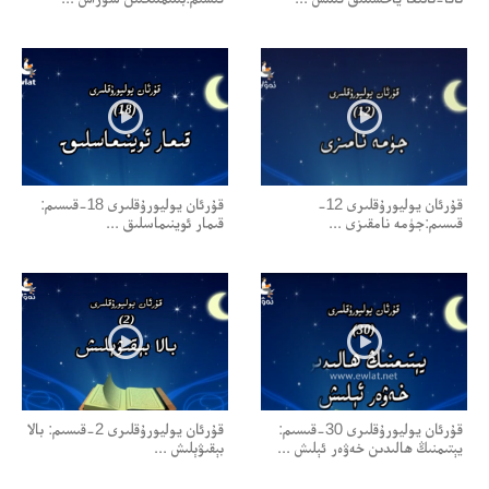
قۇرئان يوليورۇقلىرى 12-
قۇرئان يوليورۇقلىرى 18-قىسىم:
قىسىم:جۈمە نامقىزى ...
قىمار ئوينىماسلىق ...
قۇرئان يوليورۇقلىرى 30-قىسىم:
قۇرئان يوليورۇقلىرى 2-قىسىم: بالا
يېتىمنىڭ ھالىدىن خەۋەر ئېلىش ...
بېقىۋېلىش ...