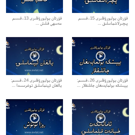
قۇرئان يوليورۇقلىرى 15-قىسىم
قۇرئان يوليورۇقلىرى 13-قىسىم
پىچىرلاشماسلىق ...
مەسھى قىلىش ...
قۇرئان يوليورۇقلىرى 26-قىسىم:
قۇرئان يوليورۇقلىرى 24-قىسىم:
يېيىشكە بولمايدىغان جانلىقلار ...
يالغان ئېيتماسلىق توغرىسىدا ...