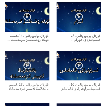
قۇرئان يوليورۇقلىرى 8-
قۇرئان يوليورۇقلىرى 14-قىسىم
قىسىم:ھەج ۋە ئىھرام ...
ئۆيگە رۇخسەتسىز كىرمەسلىك ...
قۇرئان يوليورۇقلىرى 10-
قۇرئان يوليورۇقلىرى 27-قىسىم:
قىسىم:ئىسراپخورلۇق قىلماسلىق
باشقىلانىڭ ئەيىبىنى ئىزدېمەسلىك
...
...