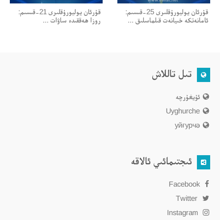
قۇرئان يوليورۇقلىرى 25-قىسىم:
قۇرئان يوليورۇقلىرى 21-قىسىم:
ئامانەتكە خىيانەت قىلماسلىق ...
روزا ھەققىدە ساۋات ...
تىل تاللاش
ئۇيغۇرچە
Uyghurche
уйғурчә
ئىجتىمائىي ئالاقە
Facebook
Twitter
Instagram