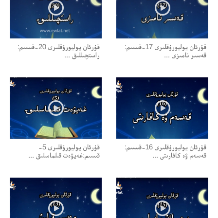
قۇرئان يوليورۇقلىرى 17-قىسىم:
قۇرئان يوليورۇقلىرى 20-قىسىم:
قەسىر نامىزى ...
راستچىللىق ...
قۇرئان يوليورۇقلىرى 16-قىسىم:
قۇرئان يوليورۇقلىرى 5-
قەسەم ۋە كافارىتى ...
قىسىم:غەيۋەت قىلماسلىق ...