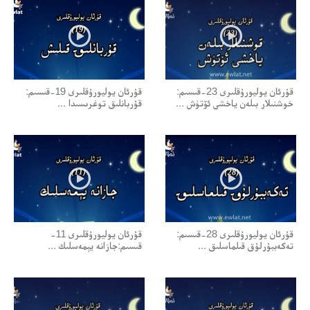
قۇرئان يوليورۇقلىرى 23-قىسىم:
قۇرئان يوليورۇقلىرى 19-قىسىم:
خوشنىلار بىلەن ياخشى ئۆتۈش ...
قۇربانلىق توغرىسىدا ...
قۇرئان يوليورۇقلىرى 28-قىسىم:
قۇرئان يوليورۇقلىرى 11-
تەكەببۇرلۇق قىلماسلىق ...
قىسىم:جازانە يېمەسلىك ...