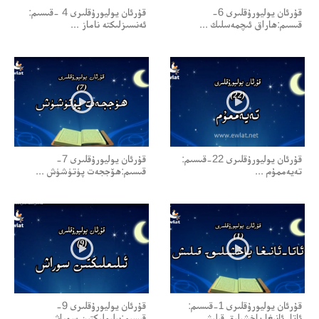
قۇرئان يوليورۇقلىرى 6-
قۇرئان يوليورۇقلىرى 4 -قىسىم:
قىسىم:ھاراق ئىچمەسلىك ...
ئەنسىزلىكتە ناماز ...
قۇرئان يوليورۇقلىرى 22-قىسىم:
قۇرئان يوليورۇقلىرى 7-
تەيەممۇم ...
قىسىم:ھۆججەت پۈتۈشۈش ...
قۇرئان يوليورۇقلىرى 1-قىسىم:
قۇرئان يوليورۇقلىرى 9-
ئاتا-ئانىغا ياخشىلىق قىلىش ...
قىسىم:بىلىملىكتىن سوراش ...