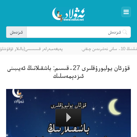
چىقتى.
پەيغەمبەرلەر قىسسىسى(بالىلار ئۇقۇشلۇقى)
قۇرئان يوليورۇقلىرى 27-قىسىم: باشقىلانىڭ ئەيىبىنى
ئىزدېمەسلىك