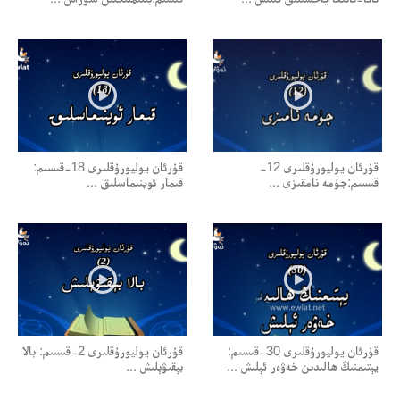
قۇرئان يوليورۇقلىرى 12-
قۇرئان يوليورۇقلىرى 18-قىسىم:
قىسىم:جۈمە نامقىزى ...
قىمار ئوينىماسلىق ...
قۇرئان يوليورۇقلىرى 30-قىسىم:
قۇرئان يوليورۇقلىرى 2-قىسىم: بالا
يېتىمنىڭ ھالىدىن خەۋەر ئېلىش ...
بېقىۋېلىش ...