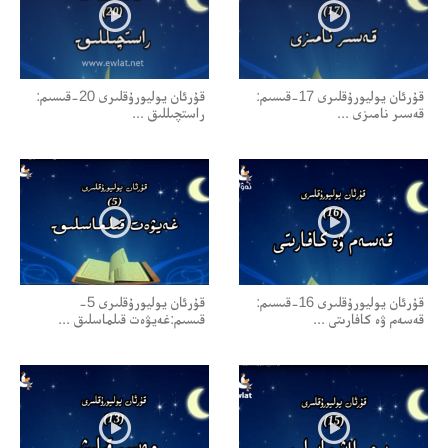
قۇرئان يوليورۇقلىرى 17-قىسىم:
قۇرئان يوليورۇقلىرى 20-قىسىم:
قەسىر نامىزى ...
راستچىللىق ...
قۇرئان يوليورۇقلىرى 16-قىسىم:
قۇرئان يوليورۇقلىرى 5-
قەسەم ۋە كافارىتى ...
قىسىم:غەيۋەت قىلماسلىق ...