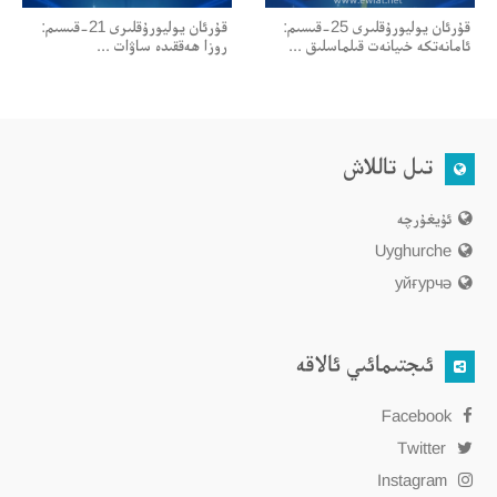
قۇرئان يوليورۇقلىرى 25-قىسىم:
قۇرئان يوليورۇقلىرى 21-قىسىم:
ئامانەتكە خىيانەت قىلماسلىق ...
روزا ھەققىدە ساۋات ...
تىل تاللاش
ئۇيغۇرچە
Uyghurche
уйғурчә
ئىجتىمائىي ئالاقە
Facebook
Twitter
Instagram