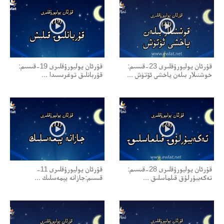
قۇرئان يوليورۇقلىرى 23-قىسىم:
قۇرئان يوليورۇقلىرى 19-قىسىم:
خوشنىلار بىلەن ياخشى ئۆتۈش ...
قۇربانلىق توغرىسىدا ...
قۇرئان يوليورۇقلىرى 28-قىسىم:
قۇرئان يوليورۇقلىرى 11-
تەكەببۇرلۇق قىلماسلىق ...
قىسىم:جازانە يېمەسلىك ...