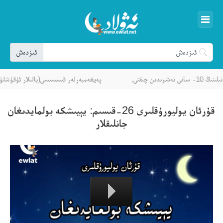
چىقتى.
پەيغەمبەرلەر قىسسىسى(بالىلار ئۇقۇشلۇقى)
قۇرئان يوليورۇقلىرى 26-قىسىم: يېيىشكە بولمايدىغان
جانلىقلار