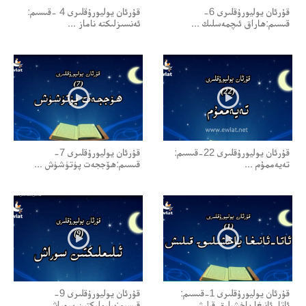
قۇرئان يوليورۇقلىرى 6-
قۇرئان يوليورۇقلىرى 4 -قىسىم:
قىسىم:ھاراق ئىچمەسلىك ...
ئەنسىزلىكتە ناماز ...
قۇرئان يوليورۇقلىرى 22-قىسىم:
قۇرئان يوليورۇقلىرى 7-
تەيەممۇم ...
قىسىم:ھۆججەت پۈتۈشۈش ...
قۇرئان يوليورۇقلىرى 1-قىسىم:
قۇرئان يوليورۇقلىرى 9-
ئاتا-ئانىغا ياخشىلىق قىلىش ...
قىسىم:بىلىملىكتىن سوراش ...