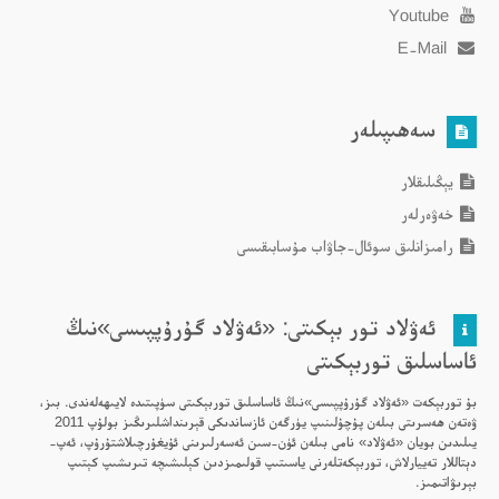
Youtube
E-Mail
سەھىپىلەر
يېڭىلىقلار
خەۋەرلەر
رامىزانلىق سوئال-جاۋاب مۇسابىقىسى
ئەۋلاد تور بېكىتى: «ئەۋلاد گۇرۇپپىسى»نىڭ
ئاساسلىق توربېكىتى
بۇ توربېكەت «ئەۋلاد گۇرۇپپىسى»نىڭ ئاساسلىق توربېكىتى سۈپىتىدە لايىھەلەندى. بىز،
ۋەتەن ھەسرىتى بىلەن پۇچۇلىنىپ يۈرگەن ئازساندىكى قېرىنداشلىرىڭىز بولۇپ 2011
يىلىدىن بويان «ئەۋلاد» نامى بىلەن ئۈن-سىن ئەسەرلىرىنى ئۇيغۇرچىلاشتۇرۇپ، ئەپ-
دېتاللار تەييارلاش، توربېكەتلەرنى ياسىتىپ قولىمىزدىن كېلىشىچە تىرىشىپ كېتىپ
بېرىۋاتىمىز.