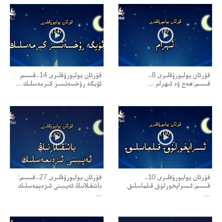
قۇرئان يوليورۇقلىرى 8-
قۇرئان يوليورۇقلىرى 14-قىسىم
قىسىم:ھەج ۋە ئىھرام ...
ئۆيگە رۇخسەتسىز كىرمەسلىك ...
قۇرئان يوليورۇقلىرى 10-
قۇرئان يوليورۇقلىرى 27-قىسىم:
قىسىم:ئىسراپخورلۇق قىلماسلىق
باشقىلانىڭ ئەيىبىنى ئىزدېمەسلىك
...
...