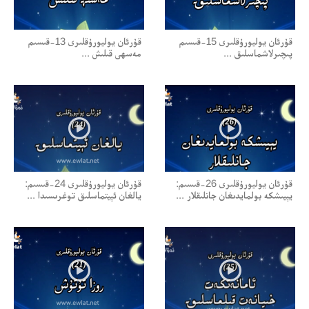
قۇرئان يوليورۇقلىرى 15-قىسىم
قۇرئان يوليورۇقلىرى 13-قىسىم
پىچىرلاشماسلىق ...
مەسھى قىلىش ...
قۇرئان يوليورۇقلىرى 26-قىسىم:
قۇرئان يوليورۇقلىرى 24-قىسىم:
يېيىشكە بولمايدىغان جانلىقلار ...
يالغان ئېيتماسلىق توغرىسىدا ...