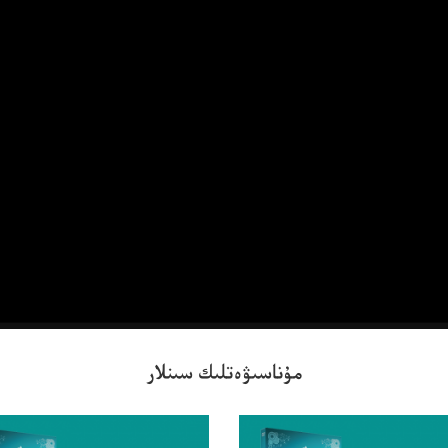
مۇناسىۋەتلىك سىنلار