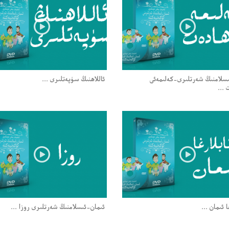
سلامنىڭ شەرتلىرى-كەلىمەئى
ئاللاھنىڭ سۈپەتلىرى ...
...
ا ئىمان ...
ئىمان-ئىسلامنىڭ شەرتلىرى روزا ...