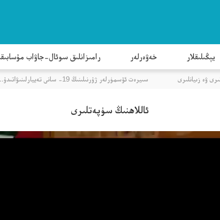
يېڭىلىقلار
خەۋەرلەر
رامىزانلىق سوئال-جاۋاب مۇسابىق
 ۋە زىيانلىرى
سىيرەت ئۆسمۈرلەر ژۇرنىلىنىڭ 19- سانى تەييارلىنىۋاتىدۇ...
ئاللاھنىڭ سۈپەتلىرى