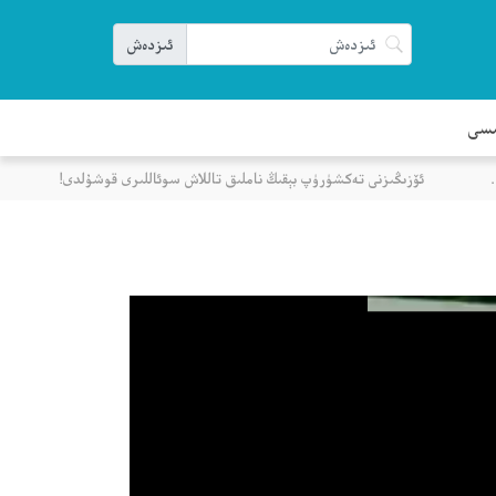
ىسى
ئۆزىڭىزنى تەكشۈرۈپ بېقىڭ ناملىق تاللاش سوئاللىرى قوشۇلدى!
ك