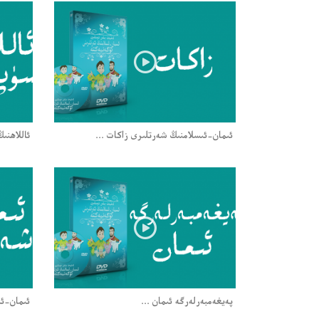
ئىمان-ئىسلامنىڭ شەرتلىرى زاكات ...
ئاللاھنى
پەيغەمبەرلەرگە ئىمان ...
ئىمان-ئى