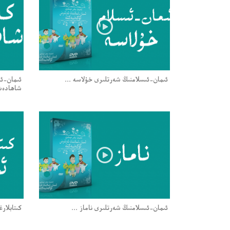
ئىمان-ئىسلامنىڭ شەرتلىرى خۇلاسە ...
ئىمان-ئى
شاھادەت 
ئىمان-ئىسلامنىڭ شەرتلىرى ناماز ...
كىتابلارغ