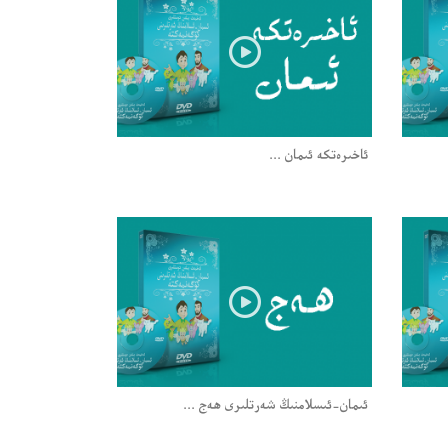
ئاخىرەتكە ئىمان ...
ئىمان-ئىسلامنىڭ شەرتلىرى ھەج ...