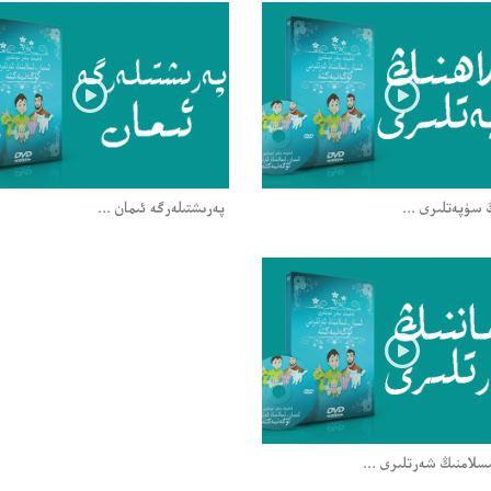
ڭ سۈپەتلىرى ...
پەرىشتىلەرگە ئىمان ...
سلامنىڭ شەرتلىرى ...