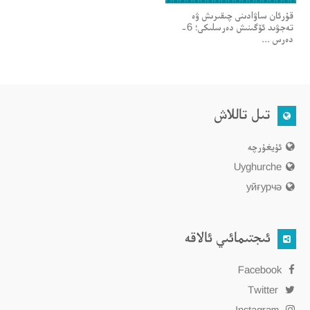
قۇرئان ساۋادىنى چىقىرىش ۋە
تەجۋىد ئۆگىنىش دەرسلىكى؛ 6-
دەرس ...
تىل تاللاش
ئۇيغۇرچە
Uyghurche
уйғурчә
ئىجتىمائىي ئالاقە
Facebook
Twitter
Instagram