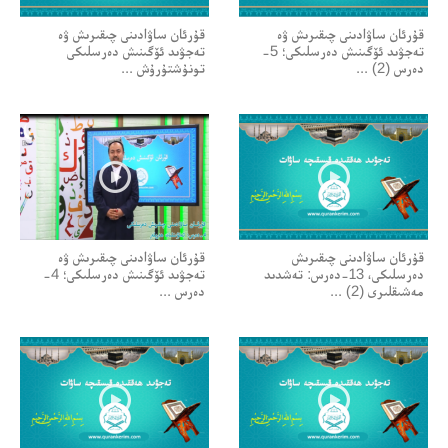
قۇرئان ساۋادىنى چىقىرىش ۋە
قۇرئان ساۋادىنى چىقىرىش ۋە
تەجۋىد ئۆگىنىش دەرسلىكى؛ 5-
تەجۋىد ئۆگىنىش دەرسلىكى
دەرس (2) ...
تونۇشتۇرۇش ...
قۇرئان ساۋادىنى چىقىرىش
قۇرئان ساۋادىنى چىقىرىش ۋە
دەرسلىكى، 13-دەرس: تەشدىد
تەجۋىد ئۆگىنىش دەرسلىكى؛ 4-
مەشىقلىرى (2) ...
دەرس ...