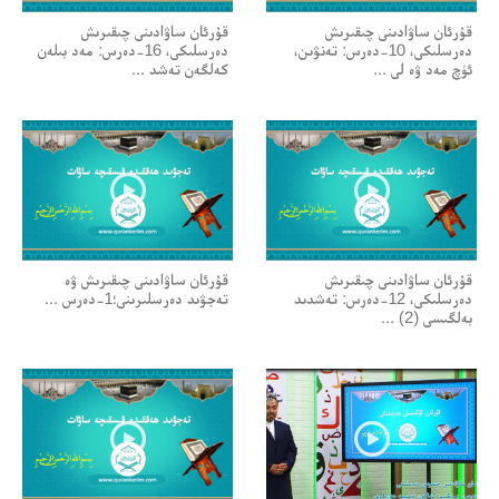
قۇرئان ساۋادىنى چىقىرىش
قۇرئان ساۋادىنى چىقىرىش
دەرسلىكى، 10-دەرس: تەنۋىن،
دەرسلىكى، 16-دەرس: مەد بىلەن
ئۈچ مەد ۋە لى ...
كەلگەن تەشد ...
قۇرئان ساۋادىنى چىقىرىش
قۇرئان ساۋادىنى چىقىرىش ۋە
دەرسلىكى، 12-دەرس: تەشدىد
تەجۋىد دەرسلىرىنى؛1-دەرس ...
بەلگىسى (2) ...