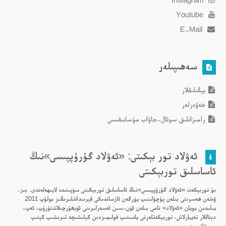
Youtube
E-Mail
سەھىپىلەر
يېڭىلىقلار
خەۋەرلەر
رامىزانلىق سوئال-جاۋاب مۇسابىقىسى
ئەۋلاد تور بېكىتى: «ئەۋلاد گۇرۇپپىسى»نىڭ
ئاساسلىق توربېكىتى
بۇ توربېكەت «ئەۋلاد گۇرۇپپىسى»نىڭ ئاساسلىق توربېكىتى سۈپىتىدە لايىھەلەندى. بىز،
ۋەتەن ھەسرىتى بىلەن پۇچۇلىنىپ يۈرگەن ئازساندىكى قېرىنداشلىرىڭىز بولۇپ 2011
يىلىدىن بويان «ئەۋلاد» نامى بىلەن ئۈن-سىن ئەسەرلىرىنى ئۇيغۇرچىلاشتۇرۇپ، ئەپ-
دېتاللار تەييارلاش، توربېكەتلەرنى ياسىتىپ قولىمىزدىن كېلىشىچە تىرىشىپ كېتىپ
بېرىۋاتىمىز.