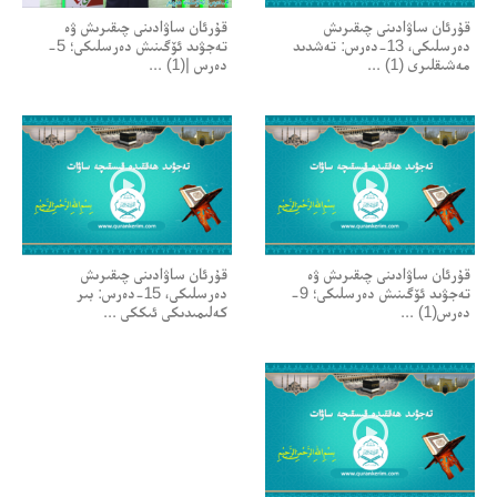
قۇرئان ساۋادىنى چىقىرىش
قۇرئان ساۋادىنى چىقىرىش ۋە
دەرسلىكى، 13-دەرس: تەشدىد
تەجۋىد ئۆگىنىش دەرسلىكى؛ 5-
مەشىقلىرى (1) ...
دەرس |(1) ...
قۇرئان ساۋادىنى چىقىرىش ۋە
قۇرئان ساۋادىنى چىقىرىش
تەجۋىد ئۆگىنىش دەرسلىكى؛ 9-
دەرسلىكى، 15-دەرس: بىر
دەرس(1) ...
كەلىمىدىكى ئىككى ...