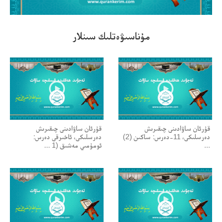
00:00/00:00
مۇناسىۋەتلىك سىنلار
قۇرئان ساۋادىنى چىقىرىش
قۇرئان ساۋادىنى چىقىرىش
دەرسلىكى، 11-دەرس: ساكىن (2)
دەرسلىكى، ئاخىرقى دەرس:
...
ئومۇمىي مەشىق (1 ...