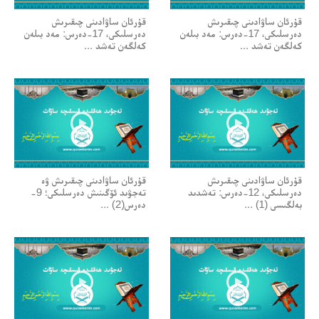
قۇرئان ساۋادىنى چىقىرىش
قۇرئان ساۋادىنى چىقىرىش
دەرسلىكى، 17-دەرس: مەد بىلەن
دەرسلىكى، 17-دەرس: مەد بىلەن
كەلگەن تەشد ...
كەلگەن تەشد ...
قۇرئان ساۋادىنى چىقىرىش
قۇرئان ساۋادىنى چىقىرىش ۋە
دەرسلىكى، 12-دەرس: تەشدىد
تەجۋىد ئۆگىنىش دەرسلىكى؛ 9-
بەلگىسى (1) ...
دەرس(2) ...