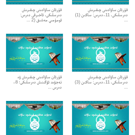
قۇرئان ساۋادىنى چىقىرىش
قۇرئان ساۋادىنى چىقىرىش
دەرسلىكى، 11-دەرس: ساكىن (1)
دەرسلىكى، ئاخىرقى دەرس:
...
ئومۇمىي مەشىق (2 ...
قۇرئان ساۋادىنى چىقىرىش
قۇرئان ساۋادىنى چىقىرىش ۋە
دەرسلىكى، 11-دەرس: ساكىن (3)
تەجۋىد ئۆگىنىش دەرسلىكى؛ 8-
...
دەرس ...