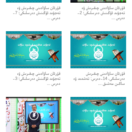
قۇرئان ساۋادىنى چىقىرىش ۋە
قۇرئان ساۋادىنى چىقىرىش ۋە
تەجۋىد ئۆگىنىش دەرسلىكى؛ 2-
تەجۋىد ئۆگىنىش دەرسلىكى؛ 7-
دەرس ...
دەرس ...
قۇرئان ساۋادىنى چىقىرىش
قۇرئان ساۋادىنى چىقىرىش ۋە
دەرسلىكى، 14-دەرس: تەشدىد ۋە
تەجۋىد ئۆگىنىش دەرسلىكى؛ 3-
ساكىن مەشىق ...
دەرس ...