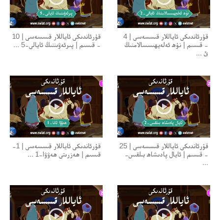
قۇرئاندىكى ئاياللار قىسسەسى | 4
قۇرئاندىكى ئاياللار قىسسەسى | 10
- قىسىم | نۇھ ئەلەيھىسسالامنىڭ
- قىسىم | پىرئەۋىننىڭ ئايالى-5 ...
ئ ...
قۇرئاندىكى ئاياللار قىسسەسى | 25
قۇرئاندىكى ئاياللار قىسسەسى | 1-
- قىسىم | ئايال پادىشاھ بىلقىس-
قىسىم | ھەزرىتى ھەۋۋا-1 ...
...