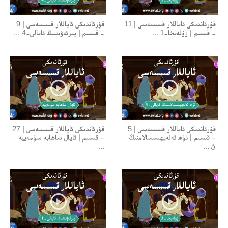
قۇرئاندىكى ئاياللار قىسسەسى | 11
قۇرئاندىكى ئاياللار قىسسەسى | 9
- قىسىم | زۇلەيخا-1 ...
- قىسىم | پىرئەۋىننىڭ ئايالى-4 ...
قۇرئاندىكى ئاياللار قىسسەسى | 5
قۇرئاندىكى ئاياللار قىسسەسى | 27
- قىسىم | نۇھ ئەلەيھىسسالامنىڭ
- قىسىم | ئايال ساھابە سۇمەييە
ئ ...
...