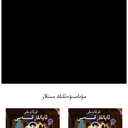
مۇناسىۋەتلىك سىنلار