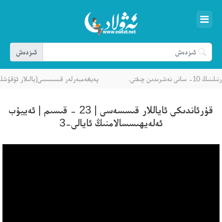
ىن چىقتى.
پەيغەمبەرلەر قىسسىسى(بالىلار ئۇقۇشلۇقى
قۇرئاندىكى ئاياللار قىسسەسى | 23 - قىسىم | ئەييۇب
ئەلەيھىسسالامنىڭ ئايالى-3