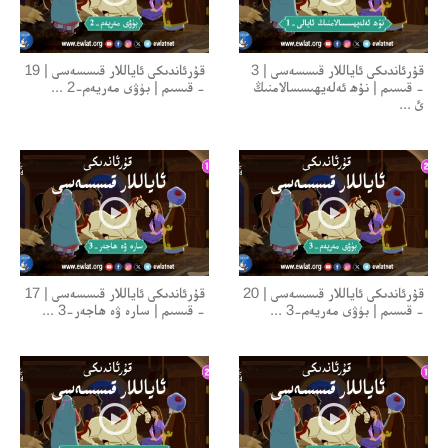
قۇرئاندىكى ئاياللار قىسسەسى | 3
قۇرئاندىكى ئاياللار قىسسەسى | 19
- قىسىم | نۇھ ئەلەيھىسسالامنىڭ
- قىسىم | بۈۋى مەريەم-2 ...
ئ ...
قۇرئاندىكى ئاياللار قىسسەسى | 20
قۇرئاندىكى ئاياللار قىسسەسى | 17
- قىسىم | بۈۋى مەريەم-3 ...
- قىسىم | سارە ۋە ھاجەر-3 ...