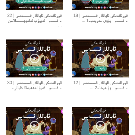
قۇرئاندىكى ئاياللار قىسسەسى | 18
قۇرئاندىكى ئاياللار قىسسەسى | 22
- قىسىم | بۈۋى مەريەم-1 ...
- قىسىم | ئەييۇب ئەلەيھىسسالامن
...
قۇرئاندىكى ئاياللار قىسسەسى | 12
قۇرئاندىكى ئاياللار قىسسەسى | 30
- قىسىم | زۇلەيخا-2 ...
- قىسىم | ئەبۇ لەھەبنىڭ ئايالى-
...