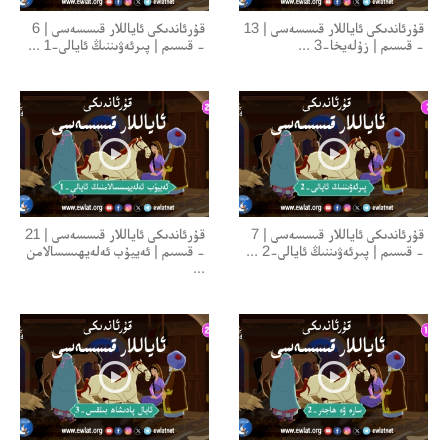
قۇرئاندىكى ئاياللار قىسسەسى | 13
قۇرئاندىكى ئاياللار قىسسەسى | 6
- قىسىم | زۇلەيخا-3 ...
- قىسىم | پىرئەۋىننىڭ ئايالى-1 ...
قۇرئاندىكى ئاياللار قىسسەسى | 7
قۇرئاندىكى ئاياللار قىسسەسى | 21
- قىسىم | پىرئەۋىننىڭ ئايالى-2 ...
- قىسىم | ئەييۇب ئەلەيھىسسالامن
...