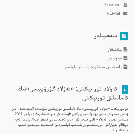
Youtube
E-Mail
سەھىپىلەر
يېڭىلىقلار
خەۋەرلەر
رامىزانلىق سوئال-جاۋاب مۇسابىقىسى
ئەۋلاد تور بېكىتى: «ئەۋلاد گۇرۇپپىسى»نىڭ
ئاساسلىق توربېكىتى
بۇ توربېكەت «ئەۋلاد گۇرۇپپىسى»نىڭ ئاساسلىق توربېكىتى سۈپىتىدە لايىھەلەندى. بىز،
ۋەتەن ھەسرىتى بىلەن پۇچۇلىنىپ يۈرگەن ئازساندىكى قېرىنداشلىرىڭىز بولۇپ 2011
يىلىدىن بويان «ئەۋلاد» نامى بىلەن ئۈن-سىن ئەسەرلىرىنى ئۇيغۇرچىلاشتۇرۇپ، ئەپ-
دېتاللار تەييارلاش، توربېكەتلەرنى ياسىتىپ قولىمىزدىن كېلىشىچە تىرىشىپ كېتىپ
بېرىۋاتىمىز.