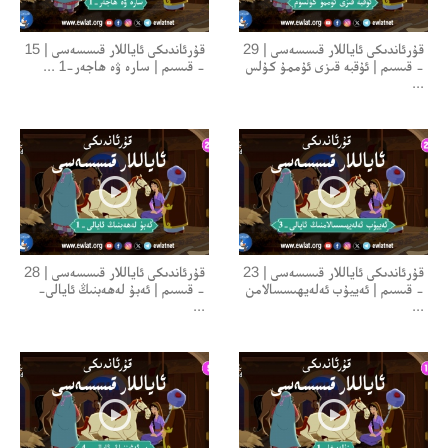
قۇرئاندىكى ئاياللار قىسسەسى | 29
قۇرئاندىكى ئاياللار قىسسەسى | 15
- قىسىم | ئۇقبە قىزى ئۇممۇ كۇلس
- قىسىم | سارە ۋە ھاجەر-1 ...
...
قۇرئاندىكى ئاياللار قىسسەسى | 23
قۇرئاندىكى ئاياللار قىسسەسى | 28
- قىسىم | ئەييۇب ئەلەيھىسسالامن
- قىسىم | ئەبۇ لەھەبنىڭ ئايالى-
...
...