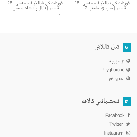
قۇرئاندىكى ئاياللار قىسسەسى | 16
قۇرئاندىكى ئاياللار قىسسەسى | 26
- قىسىم | سارە ۋە ھاجەر-2 ...
- قىسىم | ئايال پادىشاھ بىلقىس-
...
تىل تاللاش
ئۇيغۇرچە
Uyghurche
уйғурчә
ئىجتىمائىي ئالاقە
Facebook
Twitter
Instagram