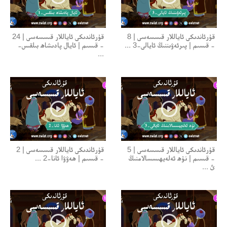
قۇرئاندىكى ئاياللار قىسسەسى | 8
قۇرئاندىكى ئاياللار قىسسەسى | 24
- قىسىم | پىرئەۋىننىڭ ئايالى-3 ...
- قىسىم | ئايال پادىشاھ بىلقىس-
...
قۇرئاندىكى ئاياللار قىسسەسى | 5
قۇرئاندىكى ئاياللار قىسسەسى | 2
- قىسىم | نۇھ ئەلەيھىسسالامنىڭ
- قىسىم | ھەۋۋا ئانا-2 ...
ئ ...