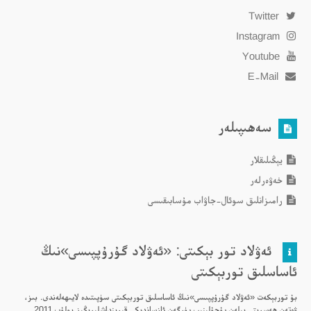
Twitter
Instagram
Youtube
E-Mail
سەھىپىلەر
يېڭىلىقلار
خەۋەرلەر
رامىزانلىق سوئال-جاۋاب مۇسابىقىسى
ئەۋلاد تور بېكىتى: «ئەۋلاد گۇرۇپپىسى»نىڭ
ئاساسلىق توربېكىتى
بۇ توربېكەت «ئەۋلاد گۇرۇپپىسى»نىڭ ئاساسلىق توربېكىتى سۈپىتىدە لايىھەلەندى. بىز،
ۋەتەن ھەسرىتى بىلەن پۇچۇلىنىپ يۈرگەن ئازساندىكى قېرىنداشلىرىڭىز بولۇپ 2011