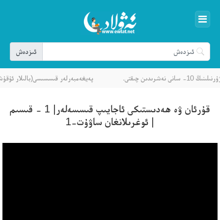
 نەشرىدىن چىقتى.
پەيغەمبەرلەر قىسسىسى(بالىلار ئۇقۇش
قۇرئان ۋە ھەدىستىكى ئاجايىپ قىسسەلەر| 1 - قىسىم
| ئوغرىلانغان ساۋۇت-1