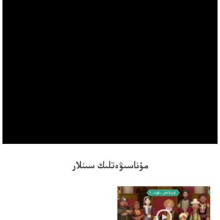
مۇناسىۋەتلىك سىنلار