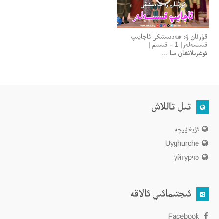
قۇرئان ۋە ھەدىستىكى ئاجايىپ
قىسسەلەر| 1 - قىسىم |
ئوغرىلانغان سا ...
تىل تاللاش
ئۇيغۇرچە
Uyghurche
уйғурчә
ئىجتىمائىي ئالاقە
Facebook